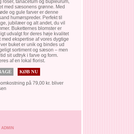
og roser, tanacetum og bupleurum,
et med sæsonens grønne. Med
røde og gule farver er denne
sand humørspreder. Perfekt til
e, jubilæer og alt andet, du vil
ommer. Buketternes blomster er
gt udvalgt for deres høje kvalitet
 med ekspertise af vores dygtige
 Hver buket er unik og bindes ud
ngeligt sortiment og sæson – men
tid sit udtryk i farve og form.
res af en lokal florist.
BAGE
KØB NU
omkostning på 79,00 kr. bliver
isen
ADMIN