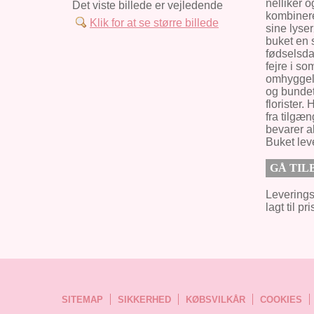
nelliker 
Det viste billede er vejledende
kombiner
Klik for at se større billede
sine lyse
buket en 
fødselsdag
fejre i s
omhyggeli
og bundet
florister.
fra tilgæ
bevarer al
Buket leve
GÅ TIL
Leverings
lagt til pr
SITEMAP
SIKKERHED
KØBSVILKÅR
COOKIES