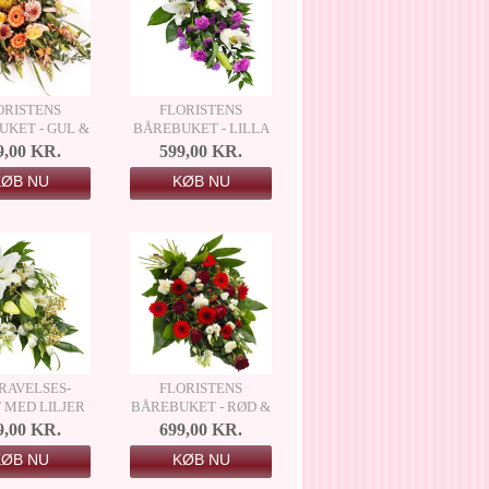
ORISTENS
FLORISTENS
KET - GUL &
BÅREBUKET - LILLA
ORANGE
& HVID
9,00 KR.
599,00 KR.
KØB NU
KØB NU
RAVELSES­
FLORISTENS
 MED LILJER
BÅREBUKET - RØD &
HVID
9,00 KR.
699,00 KR.
KØB NU
KØB NU