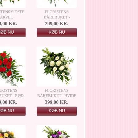
STENS SIDSTE
FLORISTENS
FARVEL
BÅREBUKET -
SMUKT MINDE
9,00 KR.
299,00 KR.
KØB NU
KØB NU
ORISTENS
FLORISTENS
UKET - RØD
BÅREBUKET - HVIDE
NUANCER
9,00 KR.
399,00 KR.
KØB NU
KØB NU