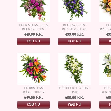
FLORISTENS LILLA
BEGRAVELSES­
FL
BEGRAVELSES­
BUKET MED IRIS
BÅREBU
BUKET
449,00 KR.
499,00 KR.
49
KØB NU
KØB NU
FLORISTENS
BÅREDEKORATION -
BEG
BÅREBUKET -
HVID
BUKET
MULTIFARVET
649,00 KR.
699,00 KR.
69
KØB NU
KØB NU