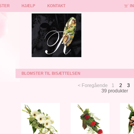
STER
HJÆLP
KONTAKT
I
BLOMSTER TIL BISÆTTELSEN
< Foregående
1
2
3
39 produkter