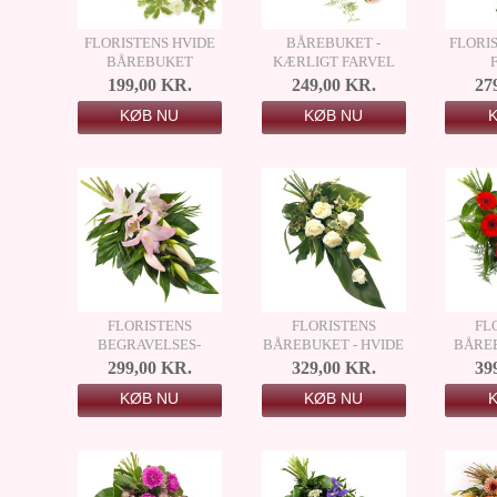
FLORISTENS HVIDE
BÅREBUKET -
FLORI
BÅREBUKET
KÆRLIGT FARVEL
199,00 KR.
249,00 KR.
27
KØB NU
KØB NU
FLORISTENS
FLORISTENS
FL
BEGRAVELSES­
BÅREBUKET - HVIDE
BÅREB
BUKET - LYSERØDE
ROSER
299,00 KR.
329,00 KR.
39
LILJER
KØB NU
KØB NU