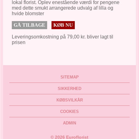
lokal florist. Oplev enestående værdi for pengene
med dette smukt arrangerede udvalg af lilla og
hvide blomster
GÅ TILBAGE
KØB NU
Leveringsomkostning på 79,00 kr. bliver lagt til
prisen
SITEMAP
SIKKERHED
KØBSVILKÅR
COOKIES
ADMIN
©
2026
Euroflorist